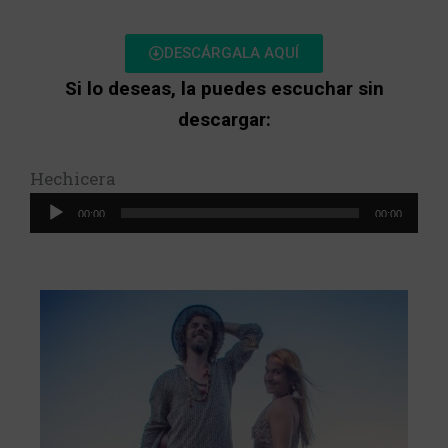
DESCÁRGALA AQUÍ
Si lo deseas, la puedes escuchar sin
descargar:
Hechicera
Reproductor
00:00
00:00
de
audio